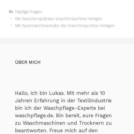
Kategorien
Häufige Fragen
Mit Geschirrspültabs Waschmaschine reinigen
Mit Spülmaschinentabs die Waschmaschine reinigen
ÜBER MICH
Hallo, ich bin Lukas. Mit mehr als 10
Jahren Erfahrung in der Textilindustrie
bin ich der Waschpflege-Experte bei
waschpflege.de. Bin bereit, eure Fragen
zu Waschmaschinen und Trocknern zu
beantworten. Freue mich auf den