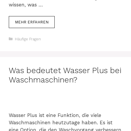
wissen, was …
MEHR ERFAHREN
Kategorien
Häufige Fragen
Was bedeutet Wasser Plus bei
Waschmaschinen?
Wasser Plus ist eine Funktion, die viele
Waschmaschinen heutzutage haben. Es ist
eine Option, die den Waschvorgang verbessern