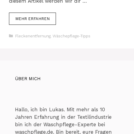
diesem Artikel werden wir dir …
MEHR ERFAHREN
Kategorien
Fleckenentfernung
,
Wäschepflege-Tipps
ÜBER MICH
Hallo, ich bin Lukas. Mit mehr als 10
Jahren Erfahrung in der Textilindustrie
bin ich der Waschpflege-Experte bei
waschpflege.de. Bin bereit, eure Fragen