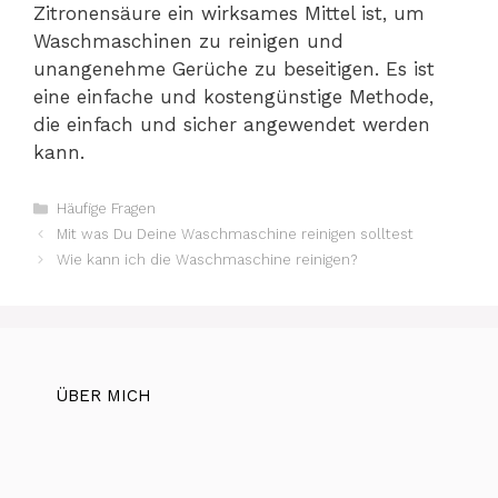
Zitronensäure ein wirksames Mittel ist, um
Waschmaschinen zu reinigen und
unangenehme Gerüche zu beseitigen. Es ist
eine einfache und kostengünstige Methode,
die einfach und sicher angewendet werden
kann.
Kategorien
Häufige Fragen
Mit was Du Deine Waschmaschine reinigen solltest
Wie kann ich die Waschmaschine reinigen?
ÜBER MICH