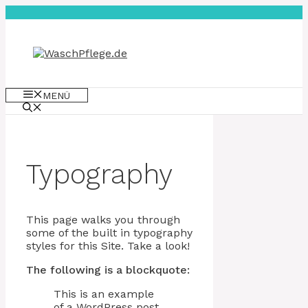
Zum
Inhalt
springen
MENÜ
Typography
This page walks you through
some of the built in typography
styles for this Site. Take a look!
The following is a blockquote:
This is an example
of a WordPress post,