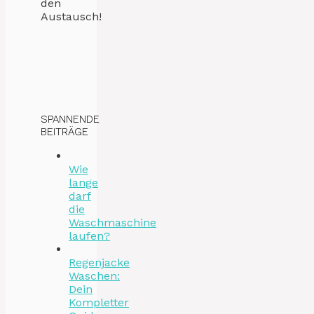
den
Austausch!
SPANNENDE
BEITRÄGE
Wie
lange
darf
die
Waschmaschine
laufen?
Regenjacke
Waschen:
Dein
Kompletter