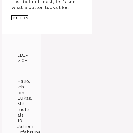
Last but not least, let’s see
what a button looks like:
BUTTON
ÜBER
MICH
Hallo,
ich
bin
Lukas.
Mit
mehr
als
10
Jahren
Erfahrung