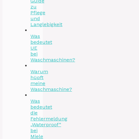
Guide
zu
Pflege
und
Langlebigkeit
Was
bedeutet
UE
bei
Waschmaschinen?
Warum
hüpft
meine
Waschmaschine?
Was
bedeutet
die
Fehlermeldung
„Waterproof“
bei
Miele