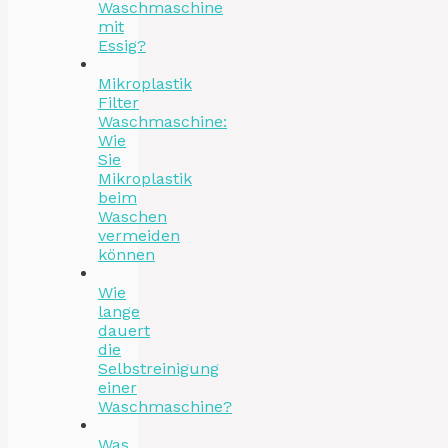
Waschmaschine
mit
Essig?
Mikroplastik
Filter
Waschmaschine:
Wie
Sie
Mikroplastik
beim
Waschen
vermeiden
können
Wie
lange
dauert
die
Selbstreinigung
einer
Waschmaschine?
Was