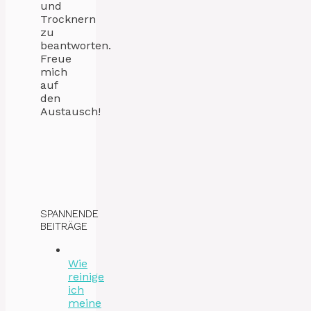
und
Trocknern
zu
beantworten.
Freue
mich
auf
den
Austausch!
SPANNENDE
BEITRÄGE
Wie
reinige
ich
meine