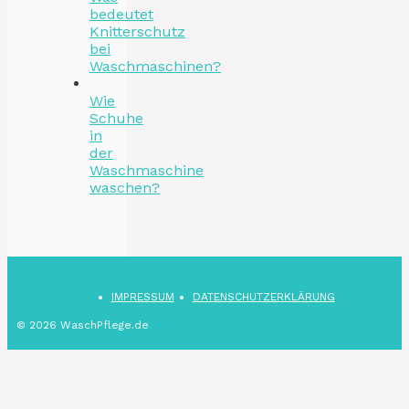
bedeutet
Knitterschutz
bei
Waschmaschinen?
Wie
Schuhe
in
der
Waschmaschine
waschen?
IMPRESSUM
DATENSCHUTZ­ERKLÄRUNG
© 2026 WaschPflege.de