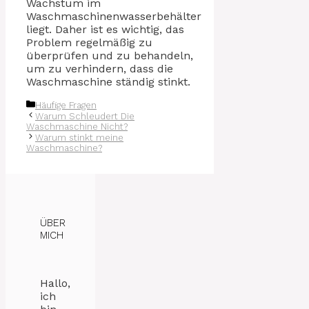
Wachstum im
Waschmaschinenwasserbehälter
liegt. Daher ist es wichtig, das
Problem regelmäßig zu
überprüfen und zu behandeln,
um zu verhindern, dass die
Waschmaschine ständig stinkt.
Kategorien
Häufige Fragen
Warum Schleudert Die
Waschmaschine Nicht?
Warum stinkt meine
Waschmaschine?
ÜBER
MICH
Hallo,
ich