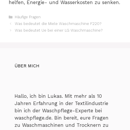
helfen, Energie- und Wasserkosten zu senken.
Kategorien
Häufige Fragen
Was bedeutet die Miele Waschmaschine F220?
Was bedeutet Ue bei einer LG Waschmaschine?
ÜBER MICH
Hallo, ich bin Lukas. Mit mehr als 10
Jahren Erfahrung in der Textilindustrie
bin ich der Waschpflege-Experte bei
waschpflege.de. Bin bereit, eure Fragen
zu Waschmaschinen und Trocknern zu