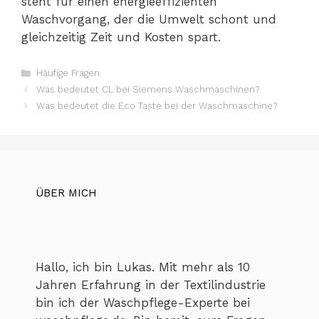
steht für einen energieeffizienten
Waschvorgang, der die Umwelt schont und
gleichzeitig Zeit und Kosten spart.
Kategorien
Häufige Fragen
Was bedeutet CL bei Siemens Waschmaschinen?
Was bedeutet die Eco Taste bei der Waschmaschine?
ÜBER MICH
Hallo, ich bin Lukas. Mit mehr als 10
Jahren Erfahrung in der Textilindustrie
bin ich der Waschpflege-Experte bei