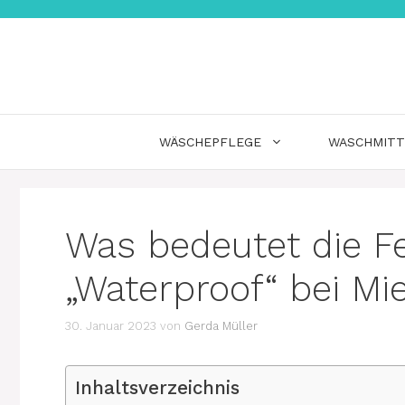
Zum
Inhalt
springen
WÄSCHEPFLEGE
WASCHMITT
Was bedeutet die F
„Waterproof“ bei M
30. Januar 2023
von
Gerda Müller
Inhaltsverzeichnis