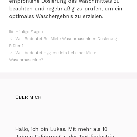
empfohlene Dosierung des Waschmittels zu
beachten und regelmäßig zu prüfen, um ein
optimales Waschergebnis zu erzielen.
Kategorien
Häufige Fragen
Was Bedeutet Bei Miele Waschmaschinen Dosierung
Prüfen?
Was bedeutet Hygiene Info bei einer Miele
Waschmaschine?
ÜBER MICH
Hallo, ich bin Lukas. Mit mehr als 10
Jahren Erfahrung in der Textilindustrie