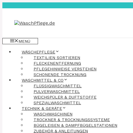
Zum
Inhalt
springen
MENÜ
WÄSCHEPFLEGE
TEXTILIEN SORTIEREN
FLECKENENTFERNUNG
PFLEGEHINWEISE VERSTEHEN
SCHONENDE TROCKNUNG
WASCHMITTEL & CO
FLÜSSIGWASCHMITTEL
PULVERWASCHMITTEL
WEICHSPÜLER & DUFTSTOFFE
SPEZIALWASCHMITTEL
TECHNIK & GERÄTE
WASCHMASCHINEN
TROCKNER & TROCKNUNGSSYSTEME
BÜGELEISEN & DAMPFBÜGELSTATIONEN
ZUBEHÖR & ANLEITUNGEN