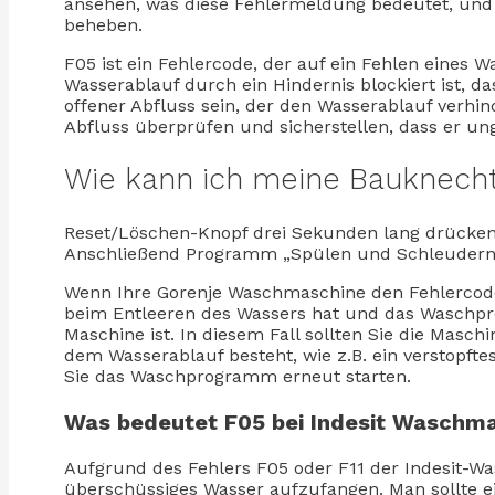
ansehen, was diese Fehlermeldung bedeutet, und
beheben.
F05 ist ein Fehlercode, der auf ein Fehlen eines W
Wasserablauf durch ein Hindernis blockiert ist, d
offener Abfluss sein, der den Wasserablauf verh
Abfluss überprüfen und sicherstellen, dass er ung
Wie kann ich meine Bauknech
Reset/Löschen-Knopf drei Sekunden lang drücken
Anschließend Programm „Spülen und Schleudern“ 
Wenn Ihre Gorenje Waschmaschine den Fehlercode 
beim Entleeren des Wassers hat und das Waschpr
Maschine ist. In diesem Fall sollten Sie die Masc
dem Wasserablauf besteht, wie z.B. ein verstopft
Sie das Waschprogramm erneut starten.
Was bedeutet F05 bei Indesit Waschm
Aufgrund des Fehlers F05 oder F11 der Indesit-W
überschüssiges Wasser aufzufangen. Man sollte ei