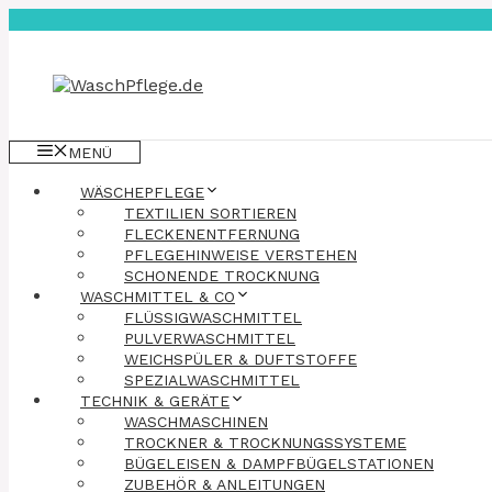
Zum
Inhalt
springen
MENÜ
WÄSCHEPFLEGE
TEXTILIEN SORTIEREN
FLECKENENTFERNUNG
PFLEGEHINWEISE VERSTEHEN
SCHONENDE TROCKNUNG
WASCHMITTEL & CO
FLÜSSIGWASCHMITTEL
PULVERWASCHMITTEL
WEICHSPÜLER & DUFTSTOFFE
SPEZIALWASCHMITTEL
TECHNIK & GERÄTE
WASCHMASCHINEN
TROCKNER & TROCKNUNGSSYSTEME
BÜGELEISEN & DAMPFBÜGELSTATIONEN
ZUBEHÖR & ANLEITUNGEN