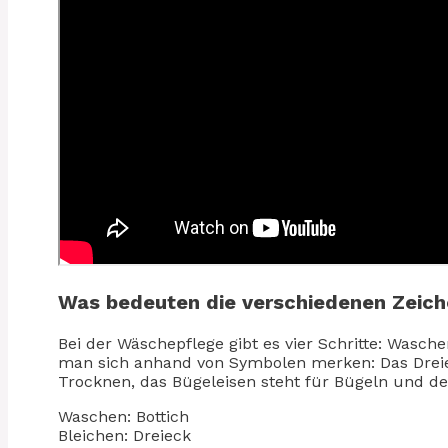
Was bedeuten die verschiedenen Zeic
Bei der Wäschepflege gibt es vier Schritte: Wasch
man sich anhand von Symbolen merken: Das Dreieck
Trocknen, das Bügeleisen steht für Bügeln und de
Waschen: Bottich
Bleichen: Dreieck