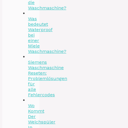
die
Waschmaschine?
Was
bedeutet
Waterproof
bei
einer
Miele
Waschmaschine?
Siemens
Waschmaschine
Reseten:
Problemlösungen
für
alle
Fehlercodes
Wo
Kommt
Der
Weichspüler
In