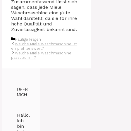
Zusammenfassend lässt sich
sagen, dass jede Miele
Waschmaschine eine gute
Wahl darstellt, da sie für ihre
hohe Qualität und
Zuverlässigkeit bekannt sind.
Kategorien
Häufige Fragen
Welche Miele Waschmaschine ist
empfehlenswert?
Welche Miele Waschmaschine
passt zu mir?
ÜBER
MICH
Hallo,
ich
bin