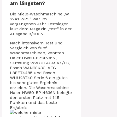
am längsten?
Die Miele-Waschmaschine „W
2241 WPS“ war im
vergangenen Jahr Testsieger
laut dem Magazin „test“ in der
Ausgabe 9/2005.
Nach intensivem Test und
Vergleich von fünf
Waschmaschinen, konnten
Haier HW80-BP14636N,
Samsung WW70TA049AX/EG,
Bosch WAN28K30, AEG
L8FE74485 und Bosch
WUU28T40 Serie 6 ein gutes
bis sehr gutes Ergebnis
erzielen. Die Waschmaschine
Haier HW80-BP14636N belegte
den ersten Platz mit 145
Punkten und das beste
Ergebnis.