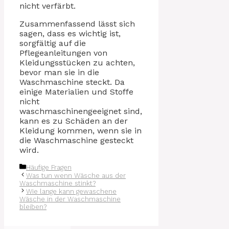
nicht verfärbt.
Zusammenfassend lässt sich
sagen, dass es wichtig ist,
sorgfältig auf die
Pflegeanleitungen von
Kleidungsstücken zu achten,
bevor man sie in die
Waschmaschine steckt. Da
einige Materialien und Stoffe
nicht
waschmaschinengeeignet sind,
kann es zu Schäden an der
Kleidung kommen, wenn sie in
die Waschmaschine gesteckt
wird.
Kategorien
Häufige Fragen
Was tun wenn Wäsche aus der
Waschmaschine stinkt?
Wie lange kann gewaschene
Wäsche in der Waschmaschine
bleiben?