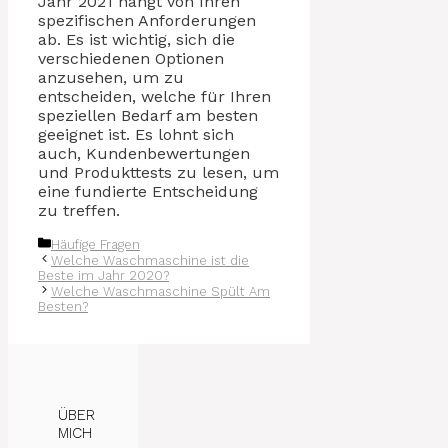
Jahr 2021 hängt von Ihren
spezifischen Anforderungen
ab. Es ist wichtig, sich die
verschiedenen Optionen
anzusehen, um zu
entscheiden, welche für Ihren
speziellen Bedarf am besten
geeignet ist. Es lohnt sich
auch, Kundenbewertungen
und Produkttests zu lesen, um
eine fundierte Entscheidung
zu treffen.
Kategorien
Häufige Fragen
Welche Waschmaschine ist die
Beste im Jahr 2020?
Welche Waschmaschine Spült Am
Besten?
ÜBER
MICH