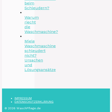
beim
Schleudern?
Warum
riecht
die
Waschmaschine?
Miele
Waschmaschine
schleudert
nicht?
Ursachen
und
Lösungsansätze
IMPRESSUM
DATENSCHUTZ­ERKLÄRUNG
© 2026 WaschPflege.de