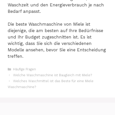
Waschzeit und den Energieverbrauch je nach
Bedarf anpasst.
Die beste Waschmaschine von Miele ist
diejenige, die am besten auf Ihre Bedürfnisse
und Ihr Budget zugeschnitten ist. Es ist
wichtig, dass Sie sich die verschiedenen
Modelle ansehen, bevor Sie eine Entscheidung
treffen.
Kategorien
Häufige Fragen
Welche Waschmaschine ist Baugleich mit Miele?
Welches Waschmittel ist das Beste für eine Miele
Waschmaschine?