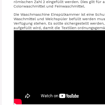
römischen Zahl 2 eingefüllt werden. Dies gilt für 
Colorwaschmittel und Feinwaschmittel.
Die Waschmaschine Einspülkammer ist eine Schub
Waschmittel und Weichspüler befüllt werden mus
Verfügung stehen. Es sollte sichergestellt werd
aufgefüllt wird, damit die Textilien ordnungsge