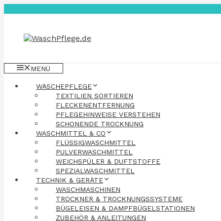
Zum
Inhalt
springen
MENÜ
WÄSCHEPFLEGE
TEXTILIEN SORTIEREN
FLECKENENTFERNUNG
PFLEGEHINWEISE VERSTEHEN
SCHONENDE TROCKNUNG
WASCHMITTEL & CO
FLÜSSIGWASCHMITTEL
PULVERWASCHMITTEL
WEICHSPÜLER & DUFTSTOFFE
SPEZIALWASCHMITTEL
TECHNIK & GERÄTE
WASCHMASCHINEN
TROCKNER & TROCKNUNGSSYSTEME
BÜGELEISEN & DAMPFBÜGELSTATIONEN
ZUBEHÖR & ANLEITUNGEN