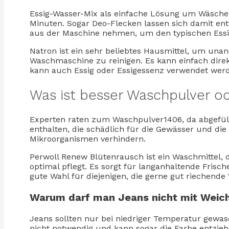
Essig-Wasser-Mix als einfache Lösung um Wäsche z
Minuten. Sogar Deo-Flecken lassen sich damit en
aus der Maschine nehmen, um den typischen Ess
Natron ist ein sehr beliebtes Hausmittel, um una
Waschmaschine zu reinigen. Es kann einfach direk
kann auch Essig oder Essigessenz verwendet werde
Was ist besser Waschpulver ode
Experten raten zum Waschpulver1406, da abgefüll
enthalten, die schädlich für die Gewässer und di
Mikroorganismen verhindern.
Perwoll Renew Blütenrausch ist ein Waschmittel,
optimal pflegt. Es sorgt für langanhaltende Frisc
gute Wahl für diejenigen, die gerne gut riechend
Warum darf man Jeans nicht mit Weic
Jeans sollten nur bei niedriger Temperatur gewas
nicht notwendig und kann sogar die Farbe entziehe