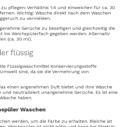
u pflegen: Verhältnis 1:4 und einweichen für ca. 30
tfernen. Wichtig: Wäsche direkt nach dem Waschen
iggeruch zu vermeiden.
ngenehme Gerüche zu beseitigen und gleichzeitig die
t ins Weichspülerfach gegeben werden. Alternativ
n (ca. 30 ml).
r flüssig
te Flüssigwaschmittel Konservierungsstoffe
e Umwelt sind, da sie die Vermehrung von
 das einen angenehmen Duft bietet und Ihre Wäsche
he und neutralisiert unangenehme Gerüche. Es ist eine
e Wäsche haben.
hspüler Waschen
chen werden, um die Farbe zu erhalten. Bleiche ist
n. Weichspüler ist nicht nötig und kann bei Stretch-