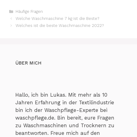
Kategorien
Häufige Fragen
Welche Waschmaschine 7 kg ist die Beste?
Welches ist die beste Waschmaschine 2022?
ÜBER MICH
Hallo, ich bin Lukas. Mit mehr als 10
Jahren Erfahrung in der Textilindustrie
bin ich der Waschpflege-Experte bei
waschpflege.de. Bin bereit, eure Fragen
zu Waschmaschinen und Trocknern zu
beantworten. Freue mich auf den