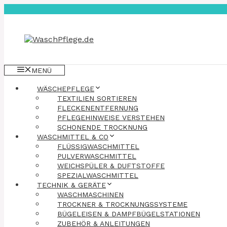
Zum
Inhalt
springen
MENÜ
WÄSCHEPFLEGE
TEXTILIEN SORTIEREN
FLECKENENTFERNUNG
PFLEGEHINWEISE VERSTEHEN
SCHONENDE TROCKNUNG
WASCHMITTEL & CO
FLÜSSIGWASCHMITTEL
PULVERWASCHMITTEL
WEICHSPÜLER & DUFTSTOFFE
SPEZIALWASCHMITTEL
TECHNIK & GERÄTE
WASCHMASCHINEN
TROCKNER & TROCKNUNGSSYSTEME
BÜGELEISEN & DAMPFBÜGELSTATIONEN
ZUBEHÖR & ANLEITUNGEN