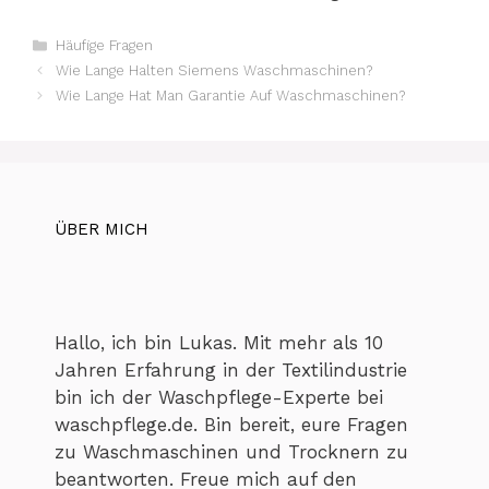
Kategorien
Häufige Fragen
Wie Lange Halten Siemens Waschmaschinen?
Wie Lange Hat Man Garantie Auf Waschmaschinen?
ÜBER MICH
Hallo, ich bin Lukas. Mit mehr als 10
Jahren Erfahrung in der Textilindustrie
bin ich der Waschpflege-Experte bei
waschpflege.de. Bin bereit, eure Fragen
zu Waschmaschinen und Trocknern zu
beantworten. Freue mich auf den