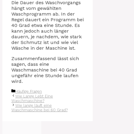
Die Dauer des Waschvorgangs
hängt vom gewählten
Waschprogramm ab. In der
Regel dauert ein Programm bei
40 Grad etwa eine Stunde. Es
kann jedoch auch länger
dauern, je nachdem, wie stark
der Schmutz ist und wie viel
Wäsche in der Maschine ist.
Zusammenfassend lässt sich
sagen, dass eine
Waschmaschine bei 40 Grad
ungefähr eine Stunde laufen
wird.
Kategorien
Häufige Fragen
Wie Lange Lebt Eine
Waschmaschine?
Wie lange läuft eine
Waschmaschine bei 60 Grad?