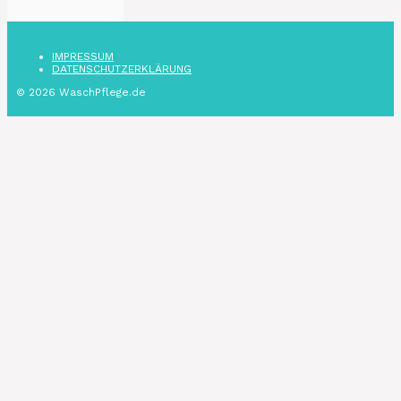
IMPRESSUM
DATENSCHUTZ­ERKLÄRUNG
© 2026 WaschPflege.de