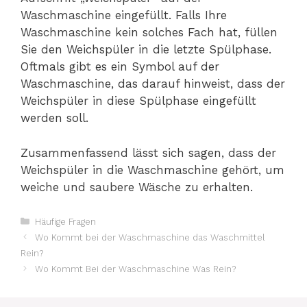
Waschmaschine eingefüllt. Falls Ihre
Waschmaschine kein solches Fach hat, füllen
Sie den Weichspüler in die letzte Spülphase.
Oftmals gibt es ein Symbol auf der
Waschmaschine, das darauf hinweist, dass der
Weichspüler in diese Spülphase eingefüllt
werden soll.
Zusammenfassend lässt sich sagen, dass der
Weichspüler in die Waschmaschine gehört, um
weiche und saubere Wäsche zu erhalten.
Kategorien
Häufige Fragen
Wo Kommt bei der Waschmaschine das Waschmittel
Rein?
Wo Kommt Bei der Waschmaschine Was Rein?