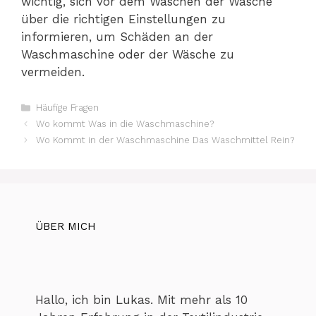
wichtig, sich vor dem Waschen der Wäsche
über die richtigen Einstellungen zu
informieren, um Schäden an der
Waschmaschine oder der Wäsche zu
vermeiden.
Kategorien
Häufige Fragen
Wo kommt Was in die Waschmaschine?
Wo Kommt in der Waschmaschine Das Waschmittel Rein?
ÜBER MICH
Hallo, ich bin Lukas. Mit mehr als 10