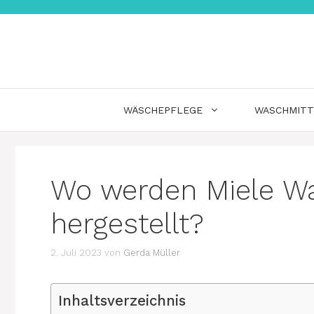
Zum
Inhalt
springen
WÄSCHEPFLEGE
WASCHMITT
Wo werden Miele W
hergestellt?
2. Juli 2023
von
Gerda Müller
Inhaltsverzeichnis