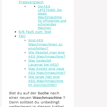
Preisvergleich
Die AEG
L8FE74485: Die
ideale
Waschmaschine
für effizientes und
schonendes
Waschen
6/6 Fazit zum Text
FAQ
Sind AEG
Waschmaschinen zu
empfehlen?
Wie Resetet man eine
AEG Waschmaschine?
Was bedeutet
Lavamat bei AEG?
Was kostet eine neue
AEG Waschmaschine?
Wie lange hält eine
AEG Waschmaschine
im Durchschnitt?
Bist du auf der
Suche
nach
einer neuen
Waschmaschine
?
Dann solltest du unbedingt
weiterlesen! In diesem Artikel