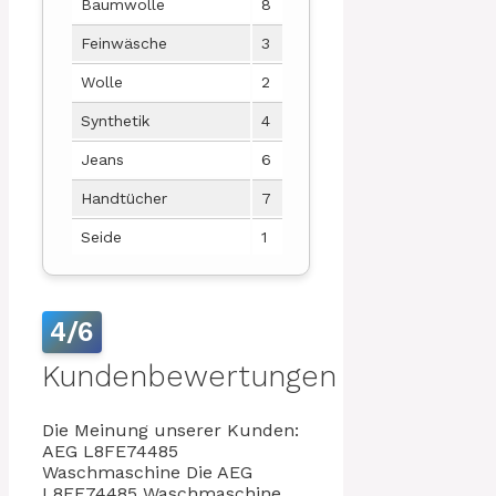
Baumwolle
8
12
Feinwäsche
3
60
Wolle
2
40
Synthetik
4
90
Jeans
6
110
Handtücher
7
10
Seide
1
30
4/6
Kundenbewertungen
Die Meinung unserer Kunden:
AEG L8FE74485
Waschmaschine Die AEG
L8FE74485 Waschmaschine