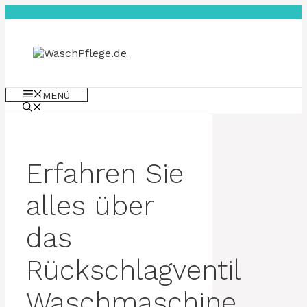
Zum
Inhalt
springen
MENÜ
Erfahren Sie
alles über
das
Rückschlagventil
Waschmaschine