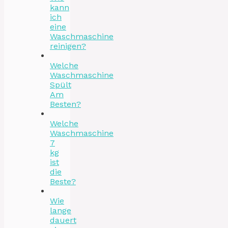
kann
ich
eine
Waschmaschine
reinigen?
Welche
Waschmaschine
Spült
Am
Besten?
Welche
Waschmaschine
7
kg
ist
die
Beste?
Wie
lange
dauert