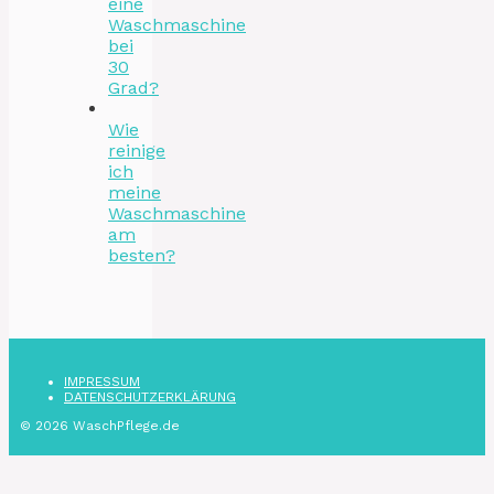
eine
Waschmaschine
bei
30
Grad?
Wie
reinige
ich
meine
Waschmaschine
am
besten?
IMPRESSUM
DATENSCHUTZ­ERKLÄRUNG
© 2026 WaschPflege.de