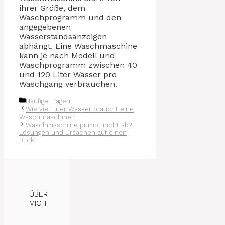
ihrer Größe, dem
Waschprogramm und den
angegebenen
Wasserstandsanzeigen
abhängt. Eine Waschmaschine
kann je nach Modell und
Waschprogramm zwischen 40
und 120 Liter Wasser pro
Waschgang verbrauchen.
Kategorien
Häufige Fragen
Wie viel Liter Wasser braucht eine
Waschmaschine?
Waschmaschine pumpt nicht ab?
Lösungen und Ursachen auf einen
Blick
ÜBER
MICH