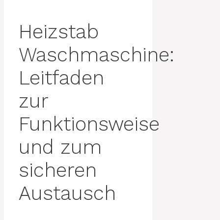
Heizstab
Waschmaschine:
Leitfaden
zur
Funktionsweise
und zum
sicheren
Austausch