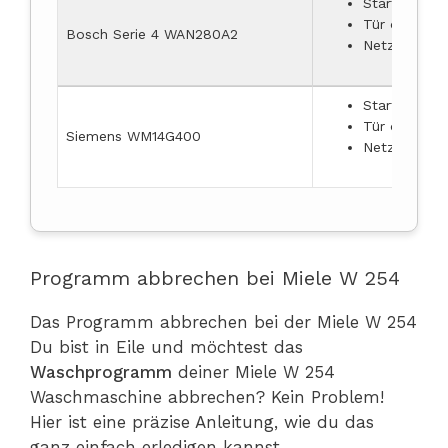
Start/Pause
Tür öffnen u
Bosch Serie 4 WAN280A2
Netzstecker
Start/Pause
Tür öffnen u
Siemens WM14G400
Netzstecker
Programm abbrechen bei Miele W 254
Das Programm abbrechen bei der Miele W 254
Du bist in Eile und möchtest das
Waschprogramm
deiner Miele W 254
Waschmaschine abbrechen? Kein Problem!
Hier ist eine präzise Anleitung, wie du das
ganz einfach erledigen kannst.