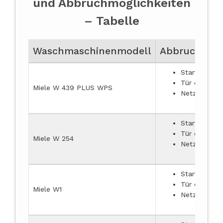
und Abbruchmöglichkeiten
– Tabelle
Waschmaschinenmodell
Abbruchmögl
Start/Pause
Tür öffnen u
Miele W 439 PLUS WPS
Netzstecker
Start/Pause
Tür öffnen u
Miele W 254
Netzstecker
Start/Pause
Tür öffnen u
Miele W1
Netzstecker