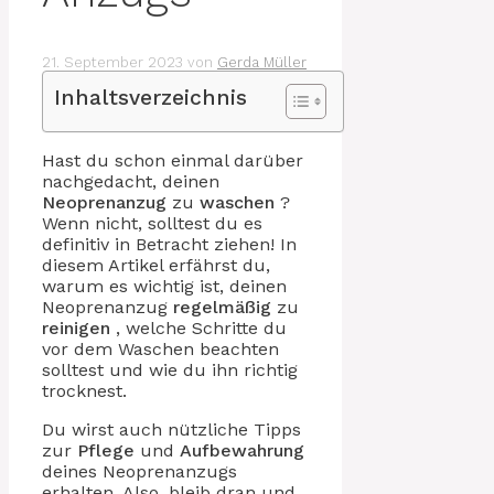
21. September 2023
von
Gerda Müller
Inhaltsverzeichnis
Hast du schon einmal darüber
nachgedacht, deinen
Neoprenanzug
zu
waschen
?
Wenn nicht, solltest du es
definitiv in Betracht ziehen! In
diesem Artikel erfährst du,
warum es wichtig ist, deinen
Neoprenanzug
regelmäßig
zu
reinigen
, welche Schritte du
vor dem Waschen beachten
solltest und wie du ihn richtig
trocknest.
Du wirst auch nützliche Tipps
zur
Pflege
und
Aufbewahrung
deines Neoprenanzugs
erhalten. Also, bleib dran und