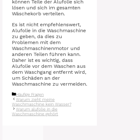
können Teile der Alufolie sich
lösen und sich im gesamten
Wäschekorb verteilen.
Es ist nicht empfehlenswert,
Alufolie in die Waschmaschine
zu geben, da dies zu
Problemen mit dem
Waschmaschinenmotor und
anderen Teilen führen kann.
Daher ist es wichtig, dass
Alufolie vor dem Waschen aus
dem Waschgang entfernt wird,
um Schäden an der
Waschmaschine zu vermeiden.
Kategorien
Häufige Fragen
Warum zieht meine
Waschmaschine kein Wasser?
Warum alufolie in die
Waschmaschine gehört