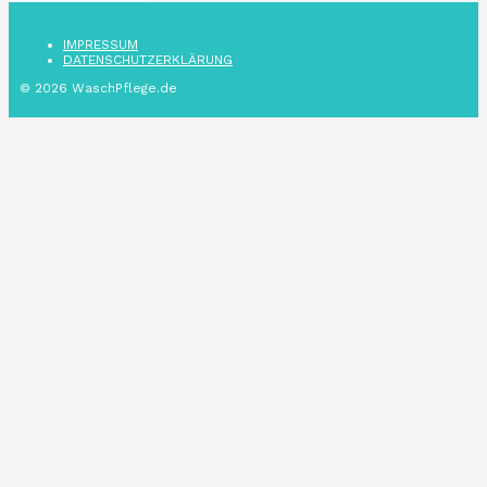
IMPRESSUM
DATENSCHUTZ­ERKLÄRUNG
© 2026 WaschPflege.de