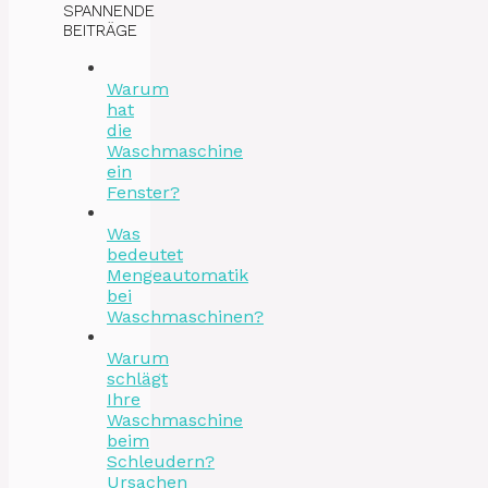
SPANNENDE
BEITRÄGE
Warum
hat
die
Waschmaschine
ein
Fenster?
Was
bedeutet
Mengeautomatik
bei
Waschmaschinen?
Warum
schlägt
Ihre
Waschmaschine
beim
Schleudern?
Ursachen