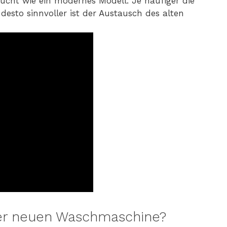
aucht wie ein modernes Modell. Je häufiger die
esto sinnvoller ist der Austausch des alten
ner neuen Waschmaschine?