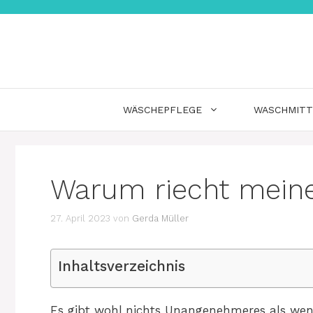
Zum
Inhalt
springen
WÄSCHEPFLEGE
WASCHMITT
Warum riecht mein
27. April 2023
von
Gerda Müller
Inhaltsverzeichnis
Es gibt wohl nichts Unangenehmeres als we