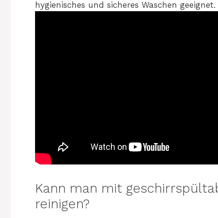
hygienisches und sicheres Waschen geeignet.
Kann man mit geschirrspült
reinigen?