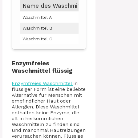
Name des Waschmittels
Hersteller
En
Waschmittel A
Hersteller A
Ja
Waschmittel B
Hersteller B
Ja
Waschmittel C
Hersteller C
Ja
Enzymfreies
Waschmittel flüssig
Enzymfreies Waschmittel
in
flüssiger Form ist eine beliebte
Alternative für Menschen mit
empfindlicher Haut oder
Allergien. Diese Waschmittel
enthalten keine Enzyme, die
oft in herkömmlichen
Waschmitteln zu finden sind
und manchmal Hautreizungen
verursachen können. Flüssige