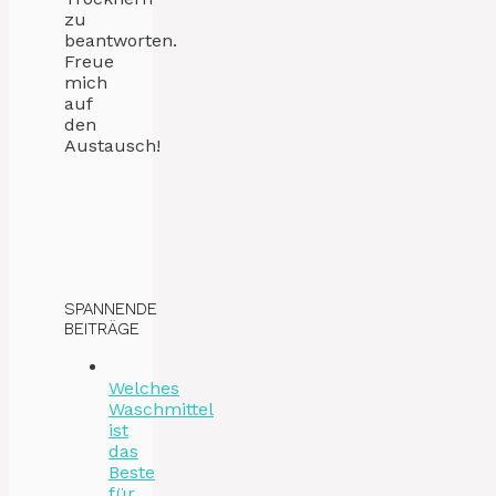
zu
beantworten.
Freue
mich
auf
den
Austausch!
SPANNENDE
BEITRÄGE
Welches
Waschmittel
ist
das
Beste
für