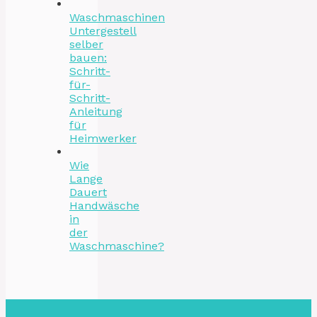
Waschmaschinen
Untergestell
selber
bauen:
Schritt-
für-
Schritt-
Anleitung
für
Heimwerker
Wie
Lange
Dauert
Handwäsche
in
der
Waschmaschine?