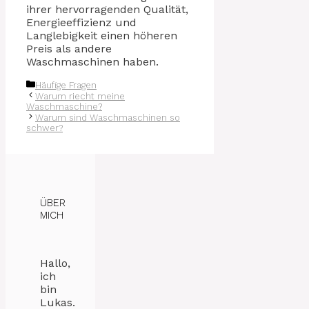
ihrer hervorragenden Qualität,
Energieeffizienz und
Langlebigkeit einen höheren
Preis als andere
Waschmaschinen haben.
Kategorien
Häufige Fragen
Warum riecht meine
Waschmaschine?
Warum sind Waschmaschinen so
schwer?
ÜBER
MICH
Hallo,
ich
bin
Lukas.