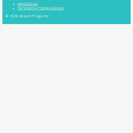
IMPRESSUM
DATENSCHUTZ­ERKLÄRUNG
© 2026 WaschPflege.de