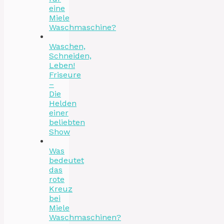
eine
Miele
Waschmaschine?
Waschen,
Schneiden,
Leben!
Friseure
–
Die
Helden
einer
beliebten
Show
Was
bedeutet
das
rote
Kreuz
bei
Miele
Waschmaschinen?