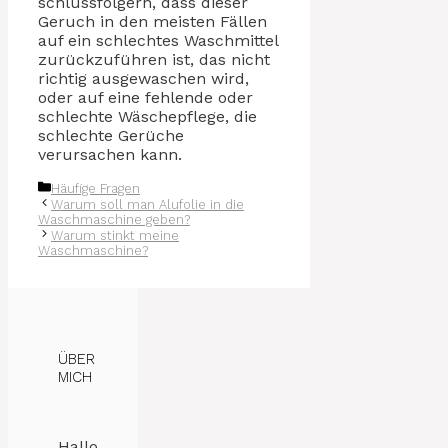
schlussfolgern, dass dieser
Geruch in den meisten Fällen
auf ein schlechtes Waschmittel
zurückzuführen ist, das nicht
richtig ausgewaschen wird,
oder auf eine fehlende oder
schlechte Wäschepflege, die
schlechte Gerüche
verursachen kann.
Kategorien
Häufige Fragen
Warum soll man Alufolie in die
Waschmaschine geben?
Warum stinkt meine
Waschmaschine?
ÜBER
MICH
Hallo,