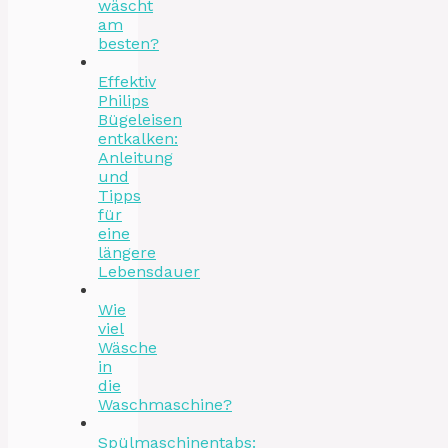
wäscht
am
besten?
Effektiv
Philips
Bügeleisen
entkalken:
Anleitung
und
Tipps
für
eine
längere
Lebensdauer
Wie
viel
Wäsche
in
die
Waschmaschine?
Spülmaschinentabs: