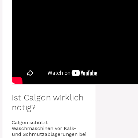
Ist Calgon wirklich
nötig?
Calgon schützt
Waschmaschinen vor Kalk-
und Schmutzablagerungen bei