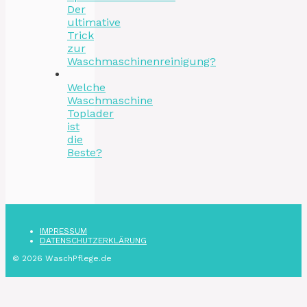
Der
ultimative
Trick
zur
Waschmaschinenreinigung?
Welche
Waschmaschine
Toplader
ist
die
Beste?
IMPRESSUM
DATENSCHUTZ­ERKLÄRUNG
© 2026 WaschPflege.de