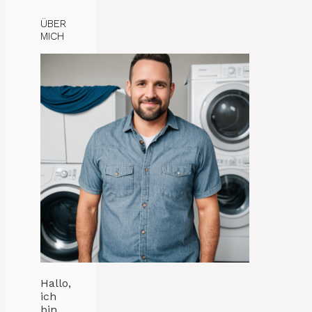
ÜBER
MICH
Hallo,
ich
bin