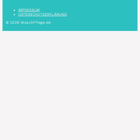
IMPRESSUM
DATENSCHUTZ­ERKLÄRUNG
© 2026 WaschPflege.de