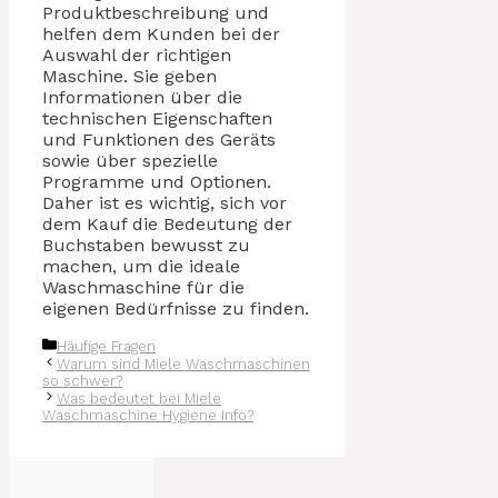
Produktbeschreibung und
helfen dem Kunden bei der
Auswahl der richtigen
Maschine. Sie geben
Informationen über die
technischen Eigenschaften
und Funktionen des Geräts
sowie über spezielle
Programme und Optionen.
Daher ist es wichtig, sich vor
dem Kauf die Bedeutung der
Buchstaben bewusst zu
machen, um die ideale
Waschmaschine für die
eigenen Bedürfnisse zu finden.
Kategorien
Häufige Fragen
Warum sind Miele Waschmaschinen
so schwer?
Was bedeutet bei Miele
Waschmaschine Hygiene Info?