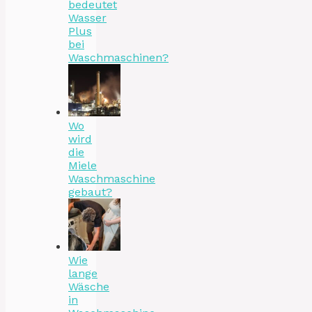
bedeutet
Wasser
Plus
bei
Waschmaschinen?
Wo
wird
die
Miele
Waschmaschine
gebaut?
Wie
lange
Wäsche
in