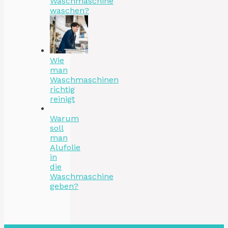
Waschmaschine
waschen?
Wie
man
Waschmaschinen
richtig
reinigt
Warum
soll
man
Alufolie
in
die
Waschmaschine
geben?