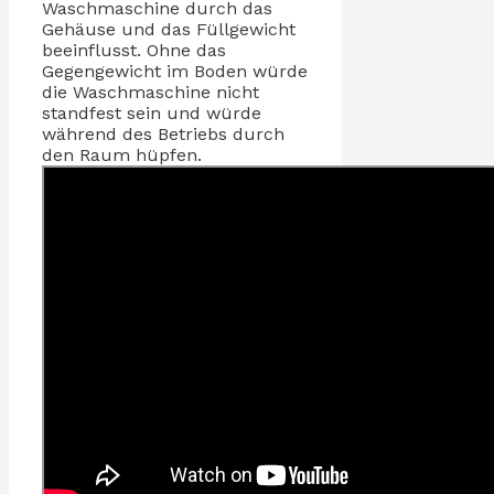
Waschmaschine durch das
Gehäuse und das Füllgewicht
beeinflusst. Ohne das
Gegengewicht im Boden würde
die Waschmaschine nicht
standfest sein und würde
während des Betriebs durch
den Raum hüpfen.