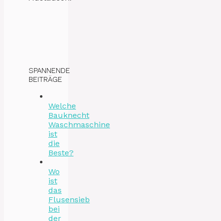
SPANNENDE
BEITRÄGE
Welche
Bauknecht
Waschmaschine
ist
die
Beste?
Wo
ist
das
Flusensieb
bei
der