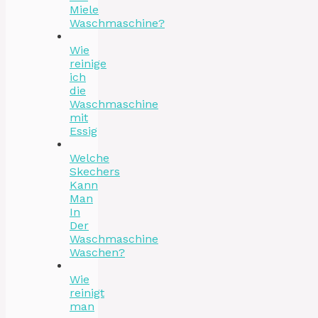
Miele
Waschmaschine?
Wie
reinige
ich
die
Waschmaschine
mit
Essig
Welche
Skechers
Kann
Man
In
Der
Waschmaschine
Waschen?
Wie
reinigt
man