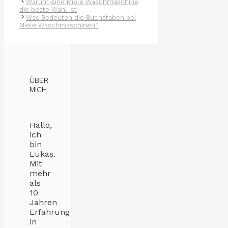
Warum eine Miele Waschmaschine
die beste Wahl ist
Was Bedeuten die Buchstaben bei
Miele Waschmaschinen?
ÜBER
MICH
Hallo,
ich
bin
Lukas.
Mit
mehr
als
10
Jahren
Erfahrung
in