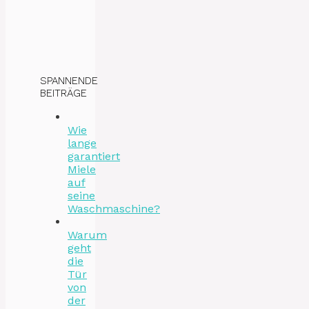
SPANNENDE
BEITRÄGE
Wie
lange
garantiert
Miele
auf
seine
Waschmaschine?
Warum
geht
die
Tür
von
der