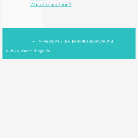
Waschmaschine?
IMPRESSUM
DATENSCHUTZ­ERKLÄRUNG
© 2026 WaschPflege.de