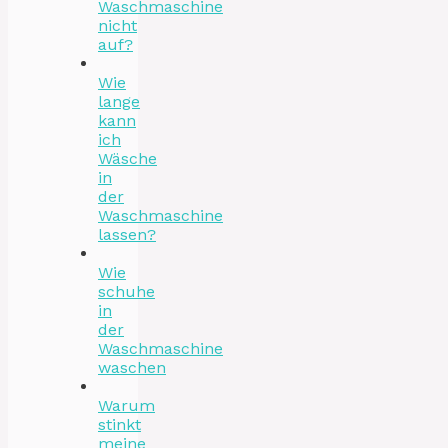
Waschmaschine
nicht
auf?
Wie
lange
kann
ich
Wäsche
in
der
Waschmaschine
lassen?
Wie
schuhe
in
der
Waschmaschine
waschen
Warum
stinkt
meine