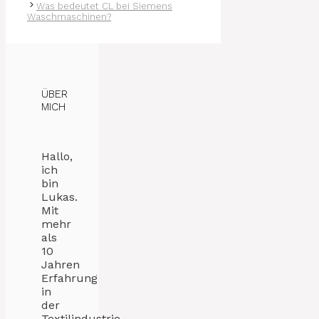
Was bedeutet CL bei Siemens
Waschmaschinen?
ÜBER
MICH
Hallo,
ich
bin
Lukas.
Mit
mehr
als
10
Jahren
Erfahrung
in
der
Textilindustrie