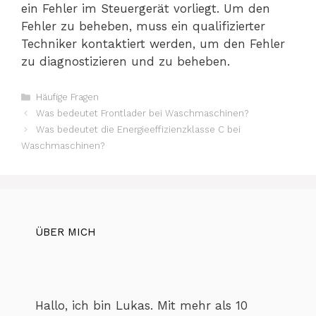
ein Fehler im Steuergerät vorliegt. Um den
Fehler zu beheben, muss ein qualifizierter
Techniker kontaktiert werden, um den Fehler
zu diagnostizieren und zu beheben.
Kategorien
Häufige Fragen
Was bedeutet Frontlader bei Waschmaschinen?
Was bedeutet die Energieeffizienzklasse C bei
Waschmaschinen?
ÜBER MICH
Hallo, ich bin Lukas. Mit mehr als 10