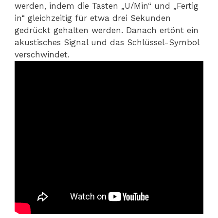
werden, indem die Tasten „U/Min“ und „Fertig
in“ gleichzeitig für etwa drei Sekunden
gedrückt gehalten werden. Danach ertönt ein
akustisches Signal und das Schlüssel-Symbol
verschwindet.