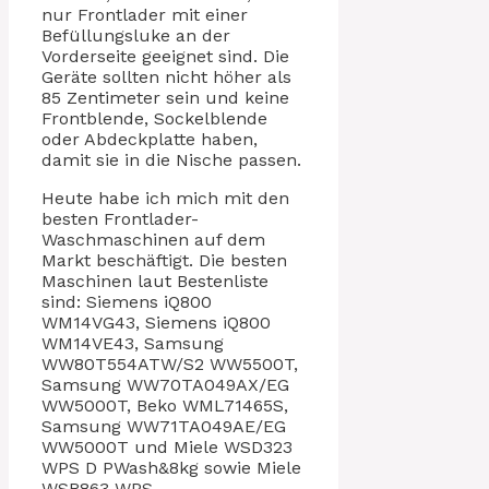
nur Frontlader mit einer
Befüllungsluke an der
Vorderseite geeignet sind. Die
Geräte sollten nicht höher als
85 Zentimeter sein und keine
Frontblende, Sockelblende
oder Abdeckplatte haben,
damit sie in die Nische passen.
Heute habe ich mich mit den
besten Frontlader-
Waschmaschinen auf dem
Markt beschäftigt. Die besten
Maschinen laut Bestenliste
sind: Siemens iQ800
WM14VG43, Siemens iQ800
WM14VE43, Samsung
WW80T554ATW/S2 WW5500T,
Samsung WW70TA049AX/EG
WW5000T, Beko WML71465S,
Samsung WW71TA049AE/EG
WW5000T und Miele WSD323
WPS D PWash&8kg sowie Miele
WSR863 WPS