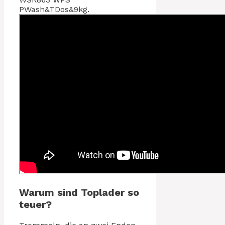
PWash&TDos&9kg.
Warum sind Toplader so
teuer?