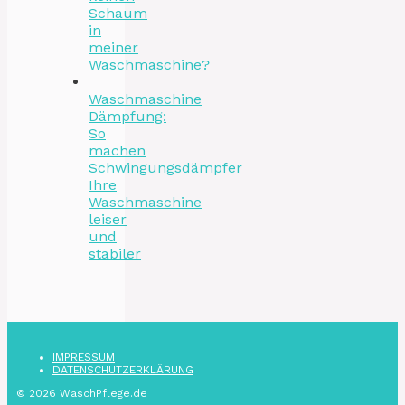
Schaum
in
meiner
Waschmaschine?
Waschmaschine
Dämpfung:
So
machen
Schwingungsdämpfer
Ihre
Waschmaschine
leiser
und
stabiler
IMPRESSUM
DATENSCHUTZ­ERKLÄRUNG
© 2026 WaschPflege.de