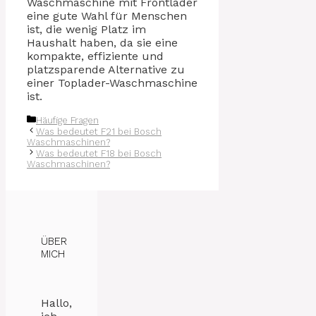
Waschmaschine mit Frontlader
eine gute Wahl für Menschen
ist, die wenig Platz im
Haushalt haben, da sie eine
kompakte, effiziente und
platzsparende Alternative zu
einer Toplader-Waschmaschine
ist.
Kategorien
Häufige Fragen
Was bedeutet F21 bei Bosch
Waschmaschinen?
Was bedeutet F18 bei Bosch
Waschmaschinen?
ÜBER
MICH
Hallo,