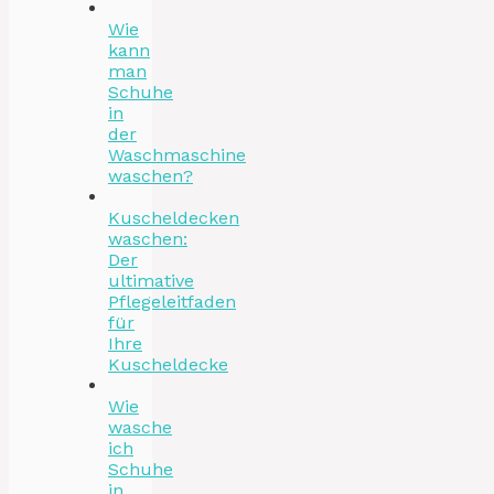
Wie
kann
man
Schuhe
in
der
Waschmaschine
waschen?
Kuscheldecken
waschen:
Der
ultimative
Pflegeleitfaden
für
Ihre
Kuscheldecke
Wie
wasche
ich
Schuhe
in