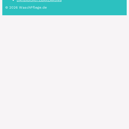
DATENSCHUTZ­ERKLÄRUNG
© 2026 WaschPflege.de