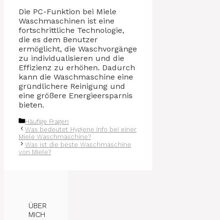
Die PC-Funktion bei Miele
Waschmaschinen ist eine
fortschrittliche Technologie,
die es dem Benutzer
ermöglicht, die Waschvorgänge
zu individualisieren und die
Effizienz zu erhöhen. Dadurch
kann die Waschmaschine eine
gründlichere Reinigung und
eine größere Energieersparnis
bieten.
Kategorien
Häufige Fragen
Was bedeutet Hygiene Info bei einer
Miele Waschmaschine?
Was ist die beste Waschmaschine
von Miele?
ÜBER
MICH