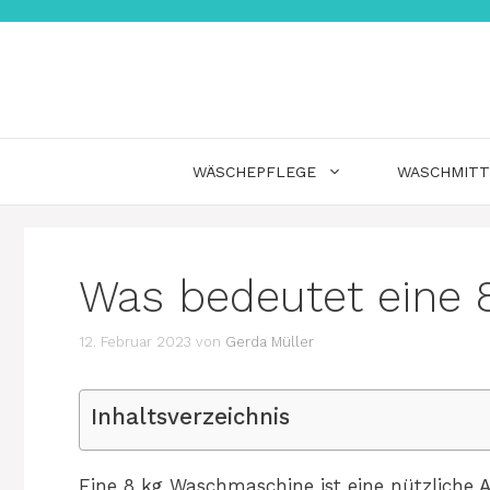
Zum
Inhalt
springen
WÄSCHEPFLEGE
WASCHMITT
Was bedeutet eine
12. Februar 2023
von
Gerda Müller
Inhaltsverzeichnis
Eine 8 kg Waschmaschine ist eine nützliche 