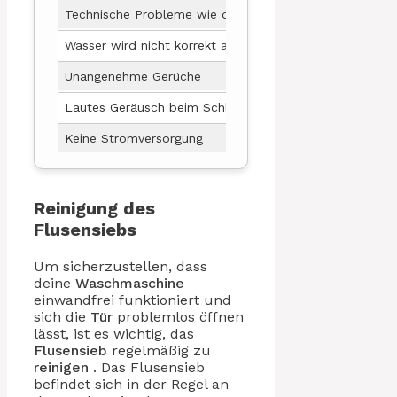
Technische Probleme wie defekte Druckschalter
Wasc
Wasser wird nicht korrekt abgepumpt
Fehl
Unangenehme Gerüche
Geru
Lautes Geräusch beim Schleudern
Wasc
Keine Stromversorgung
Wasc
Reinigung des
Flusensiebs
Um sicherzustellen, dass
deine
Waschmaschine
einwandfrei funktioniert und
sich die
Tür
problemlos öffnen
lässt, ist es wichtig, das
Flusensieb
regelmäßig zu
reinigen
. Das Flusensieb
befindet sich in der Regel an