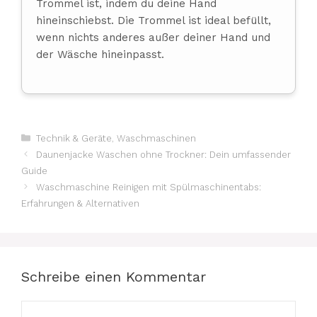
Trommel ist, indem du deine Hand
hineinschiebst. Die Trommel ist ideal befüllt,
wenn nichts anderes außer deiner Hand und
der Wäsche hineinpasst.
Kategorien
Technik & Geräte
,
Waschmaschinen
Daunenjacke Waschen ohne Trockner: Dein umfassender
Guide
Waschmaschine Reinigen mit Spülmaschinentabs:
Erfahrungen & Alternativen
Schreibe einen Kommentar
Kommentar