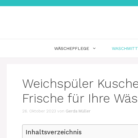
Zum
Inhalt
springen
WÄSCHEPFLEGE
WASCHMITT
Weichspüler Kusche
Frische für Ihre Wä
26. Oktober 2023
von
Gerda Müller
Inhaltsverzeichnis