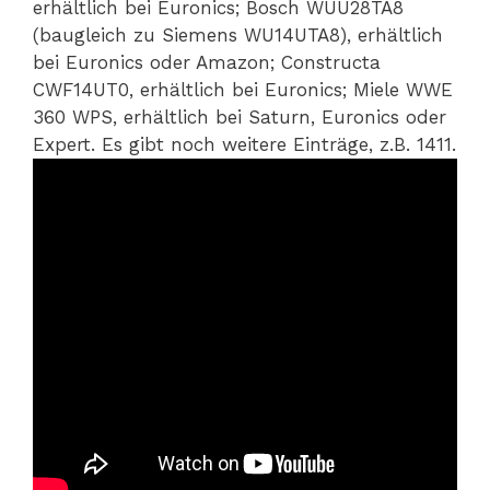
erhältlich bei Euronics; Bosch WUU28TA8
(baugleich zu Siemens WU14UTA8), erhältlich
bei Euronics oder Amazon; Constructa
CWF14UT0, erhältlich bei Euronics; Miele WWE
360 WPS, erhältlich bei Saturn, Euronics oder
Expert. Es gibt noch weitere Einträge, z.B. 1411.