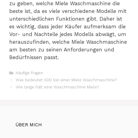
zu geben, welche Miele Waschmaschine die
beste ist, da es viele verschiedene Modelle mit
unterschiedlichen Funktionen gibt. Daher ist
es wichtig, dass jeder Käufer aufmerksam die
Vor- und Nachteile jedes Modells abwägt, um
herauszufinden, welche Miele Waschmaschine
am besten zu seinen Anforderungen und
Bedürfnissen passt.
Kategorien
Häufige Fragen
Was bedeutet ADD bei einer Miele Waschmaschine?
Wie lange hält eine Waschmaschine Miele?
ÜBER MICH