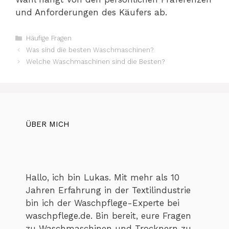
und Anforderungen des Käufers ab.
Kategorien
Häufige Fragen
Was sind die besten Waschmaschinen?
Welche Waschmaschinen sind die Besten?
ÜBER MICH
Hallo, ich bin Lukas. Mit mehr als 10
Jahren Erfahrung in der Textilindustrie
bin ich der Waschpflege-Experte bei
waschpflege.de. Bin bereit, eure Fragen
zu Waschmaschinen und Trocknern zu