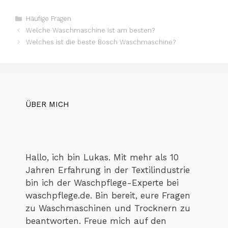
Kategorien
Häufige Fragen
Welche Waschmaschine ist am besten?
Welches ist die beste Bosch Waschmaschine?
ÜBER MICH
Hallo, ich bin Lukas. Mit mehr als 10
Jahren Erfahrung in der Textilindustrie
bin ich der Waschpflege-Experte bei
waschpflege.de. Bin bereit, eure Fragen
zu Waschmaschinen und Trocknern zu
beantworten. Freue mich auf den