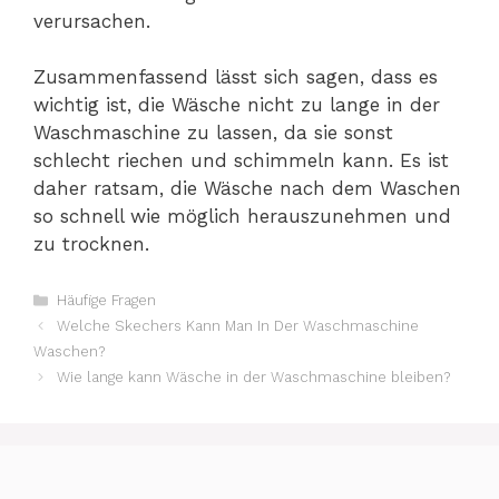
verursachen.
Zusammenfassend lässt sich sagen, dass es
wichtig ist, die Wäsche nicht zu lange in der
Waschmaschine zu lassen, da sie sonst
schlecht riechen und schimmeln kann. Es ist
daher ratsam, die Wäsche nach dem Waschen
so schnell wie möglich herauszunehmen und
zu trocknen.
Kategorien
Häufige Fragen
Welche Skechers Kann Man In Der Waschmaschine
Waschen?
Wie lange kann Wäsche in der Waschmaschine bleiben?